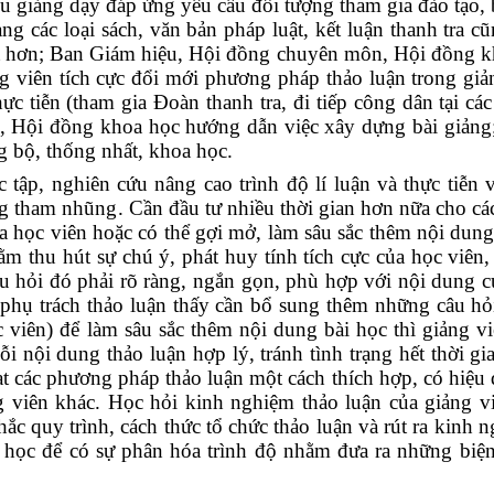
iệu giảng dạy đáp ứng yêu cầu đối tượng tham gia đào tạo,
g các loại sách, văn bản pháp luật, kết luận thanh tra c
tốt hơn; Ban Giám hiệu, Hội đồng chuyên môn, Hội đồng k
 viên tích cực đổi mới phương pháp thảo luận trong giản
ực tiễn (tham gia Đoàn thanh tra, đi tiếp công dân tại các 
 Hội đồng khoa học hướng dẫn việc xây dựng bài giảng
g bộ, thống nhất, khoa học.
ập, nghiên cứu nâng cao trình độ lí luận và thực tiễn 
ống tham nhũng. Cần đầu tư nhiều thời gian hơn nữa cho cá
a học viên hoặc có thể gợi mở, làm sâu sắc thêm nội dung
ằm thu hút sự chú ý, phát huy tính tích cực của học viên
u hỏi đó phải rõ ràng, ngắn gọn, phù hợp với nội dung c
phụ trách thảo luận thấy cần bổ sung thêm những câu hỏi
 viên) để làm sâu sắc thêm nội dung bài học thì giảng v
i nội dung thảo luận hợp lý, tránh tình trạng hết thời g
ạt các phương pháp thảo luận một cách thích hợp, có hiệu
g viên khác. Học hỏi kinh nghiệm thảo luận của giảng vi
chắc quy trình, cách thức tổ chức thảo luận và rút ra kinh 
 học để có sự phân hóa trình độ nhằm đưa ra những biệ