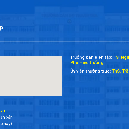
Trưởng ban biên tập:
TS. Ng
Phó Hiệu trưởng
Ủy viên thường trực:
ThS. Tr
.vn
văn bản
te này)