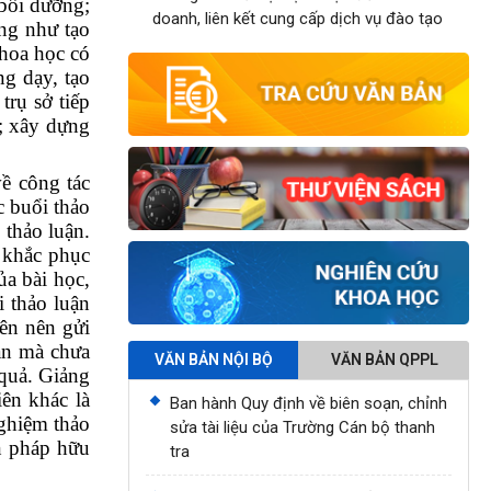
 bồi dưỡng;
doanh, liên kết cung cấp dịch vụ đào tạo
ũng như tạo
hoa học có
g dạy, tạo
trụ sở tiếp
; xây dựng
về công tác
c buổi thảo
 thảo luận.
, khắc phục
ủa bài học,
 thảo luận
iên nên gửi
ian mà chưa
VĂN BẢN NỘI BỘ
VĂN BẢN QPPL
 quả. Giảng
ên khác là
Ban hành Quy định về biên soạn, chỉnh
nghiệm thảo
sửa tài liệu của Trường Cán bộ thanh
n pháp hữu
tra