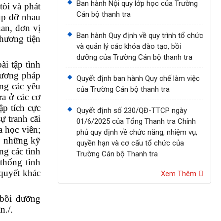
Ban hành Nội quy lớp học của Trường
tòi và phát
Cán bộ thanh tra
úp đỡ nhau
uan, đơn vị
Ban hành Quy định về quy trình tổ chức
phương tiện
và quản lý các khóa đào tạo, bồi
dưỡng của Trường Cán bộ thanh tra
i tập tình
hương pháp
Quyết định ban hành Quy chế làm việc
ng các yêu
của Trường Cán bộ thanh tra
ra ở các cơ
ập tích cực
Quyết định số 230/QĐ-TTCP ngày
ự tranh cãi
01/6/2025 của Tổng Thanh tra Chính
a học viên;
phủ quy định về chức năng, nhiệm vụ,
, những kỹ
quyền hạn và cơ cấu tổ chức của
ng các tình
Trường Cán bộ Thanh tra
thống tình
quyết khác
Xem Thêm
 bồi dưỡng
n./.