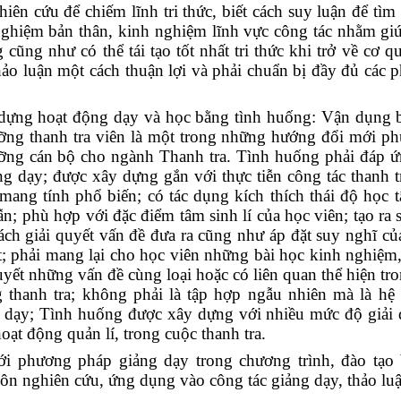
iên cứu để chiếm lĩnh tri thức, biết cách suy luận để tìm 
 nghiệm bản thân, kinh nghiệm lĩnh vực công tác nhằm gi
cũng như có thể tái tạo tốt nhất tri thức khi trở về cơ q
hảo luận một cách thuận lợi và phải chuẩn bị đầy đủ các 
dựng hoạt động dạy và học bằng tình huống: Vận dụng bà
ưỡng thanh tra viên là một trong những hướng đổi mới p
ưỡng cán bộ cho ngành Thanh tra. Tình huống phải đáp ứ
g dạy; được xây dựng gắn với thực tiễn công tác thanh t
mang tính phổ biến; có tác dụng kích thích thái độ học t
 phù hợp với đặc điểm tâm sinh lí của học viên; tạo ra s
ách giải quyết vấn đề đưa ra cũng như áp đặt suy nghĩ củ
; phải mang lại cho học viên những bài học kinh nghiệm
yết những vấn đề cùng loại hoặc có liên quan thể hiện tro
hanh tra; không phải là tập hợp ngẫu nhiên mà là hệ 
 dạy; Tình huống được xây dựng với nhiều mức độ giải 
oạt động quản lí, trong cuộc thanh tra.
mới phương pháp giảng dạy trong chương trình, đào tạo
ôn nghiên cứu, ứng dụng vào công tác giảng dạy, thảo luậ