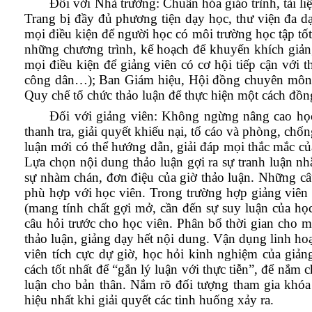
Đối với Nhà trường: Chuẩn hóa giáo trình, tài l
Trang bị đầy đủ phương tiện dạy học, thư viện đa dạn
mọi điều kiện để người học có môi trường học tập 
những chương trình, kế hoạch để khuyến khích giảng
mọi điều kiện để giảng viên có cơ hội tiếp cận với th
công dân…); Ban Giám hiệu, Hội đồng chuyên môn,
Quy chế tổ chức thảo luận để thực hiện một cách đồn
Đối với giảng viên: Không ngừng nâng cao học t
thanh tra, giải quyết khiếu nại, tố cáo và phòng, ch
luận mới có thể hướng dẫn, giải đáp mọi thắc mắc củ
Lựa chọn nội dung thảo luận gợi ra sự tranh luận nh
sự nhàm chán, đơn điệu của giờ thảo luận. Những câ
phù hợp với học viên. Trong trường hợp giảng viên 
(mang tính chất gợi mở, cần đến sự suy luận của học
câu hỏi trước cho học viên. Phân bổ thời gian cho mỗ
thảo luận, giảng dạy hết nội dung. Vận dụng linh ho
viên tích cực dự giờ, học hỏi kinh nghiệm của giản
cách tốt nhất để “gắn lý luận với thực tiễn”, để nắm 
luận cho bản thân. Nắm rõ đối tượng tham gia khóa
hiệu nhất khi giải quyết các tinh huống xảy ra.