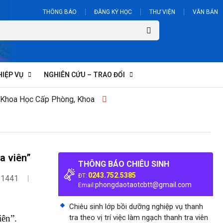
THÔNG BÁO
ĐĂNG KÝ HỌC
THƯ VIỆN
VĂN BẢN
HIỆP VỤ
NGHIÊN CỨU – TRAO ĐỔI
 Khoa Học Cấp Phòng, Khoa
a viên”
THÔNG BÁO CHIÊU SINH
0243.752.5385
ĐT:
 1441
phongdaotaotcbtt@gmail.com
Email:
Chiêu sinh lớp bồi dưỡng nghiệp vụ thanh
iên”.
tra theo vị trí việc làm ngạch thanh tra viên