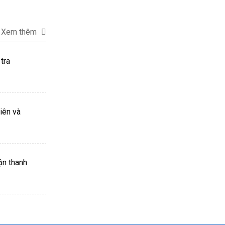
Xem thêm
tra
iên và
ận thanh