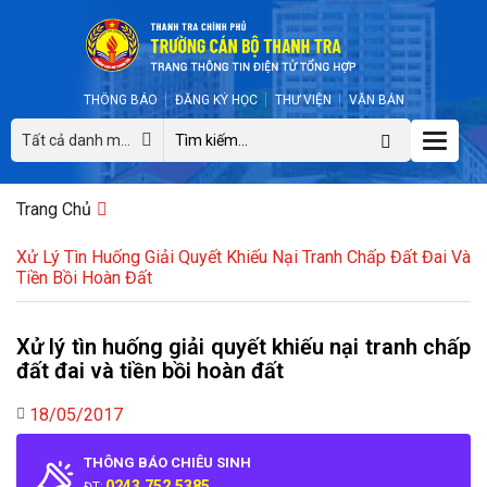
THÔNG BÁO
ĐĂNG KÝ HỌC
THƯ VIỆN
VĂN BẢN
Toggle
Tất cả danh mục
naviga
Trang Chủ
Xử Lý Tìn Huống Giải Quyết Khiếu Nại Tranh Chấp Đất Đai Và
Tiền Bồi Hoàn Đất
Xử lý tìn huống giải quyết khiếu nại tranh chấp
đất đai và tiền bồi hoàn đất
18/05/2017
THÔNG BÁO CHIÊU SINH
0243.752.5385