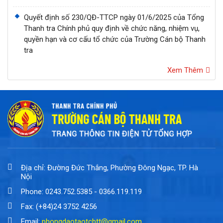
Quyết định số 230/QĐ-TTCP ngày 01/6/2025 của Tổng
Thanh tra Chính phủ quy định về chức năng, nhiệm vụ,
quyền hạn và cơ cấu tổ chức của Trường Cán bộ Thanh
tra
Xem Thêm
Địa chỉ: Đường Đức Thắng, Phường Đông Ngạc, TP. Hà
Nội
Phone: 0243.752.5385 - 0366.119.119
Fax: (+84)24 3752 4256
Email:
phongdaotaotcbtt@gmail.com