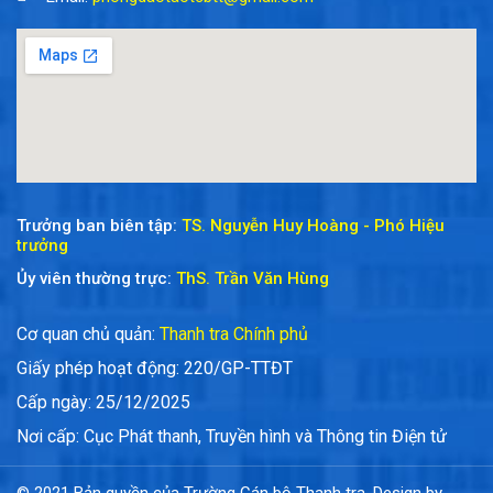
Trưởng ban biên tập:
TS. Nguyễn Huy Hoàng - Phó Hiệu
trưởng
Ủy viên thường trực:
ThS. Trần Văn Hùng
Cơ quan chủ quản:
Thanh tra Chính phủ
Giấy phép hoạt động: 220/GP-TTĐT
Cấp ngày: 25/12/2025
Nơi cấp: Cục Phát thanh, Truyền hình và Thông tin Điện tử
© 2021 Bản quyền của Trường Cán bộ Thanh tra. Design by