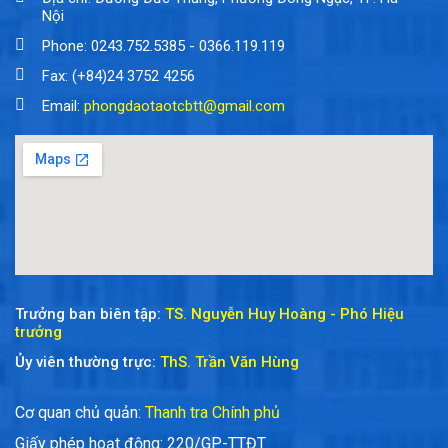
Nội
Phone: 0243.752.5385 - 0366.119.119
Fax: (+84)24 3752 4256
Email:
phongdaotaotcbtt@gmail.com
Trưởng ban biên tập:
TS. Nguyễn Huy Hoàng - Phó Hiệu
trưởng
Ủy viên thường trực:
ThS. Trần Văn Hùng
Cơ quan chủ quản:
Thanh tra Chính phủ
Giấy phép hoạt động: 220/GP-TTĐT