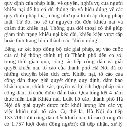
quy định của pháp luật, về quyền, nghĩa vụ của người
khiếu nại để họ có đủ thông tin và hiểu đúng về các
quy định pháp luật, cũng như quá trình áp dụng pháp
luật. Từ đó, họ sẽ tự nguyện rút đơn khiếu nại và
chấm dứt khiếu nại. Thông qua đối thoại có thể giúp
giảm tình trạng khiếu nại kéo dài, khiếu kiện vượt cấp
hoặc tình trạng hình thành các “điểm nóng”.
Bằng sự kết hợp đồng bộ các giải pháp, sự vào cuộc
của cả hệ thống chính trị từ Thành phố đến cơ sở,
trong thời gian qua, công tác tiếp công dân và giải
quyết khiếu nại, tố cáo của thành phố Hà Nội đã có
những chuyển biến tích cực. Khiếu nại, tố cáo của
công dân được giải quyết đúng quy định, đảm bảo
khách quan, chính xác; quyền và lợi ích hợp pháp của
công dân, tổ chức được đảm bảo. Qua tổng kết 4 năm
thực hiện Luật Khiếu nại, Luật Tố cáo, thành phố Hà
Nội đã giải quyết được một khối lượng lớn các vụ
việc khiếu nại, tố cáo. Cụ thể là, Hà Nội đã tiếp
133.706 lượt công dân đến khiếu nại, tố cáo (trong đó
có 1.757 lượt đoàn đông người); đã tiếp nhận, xử lý