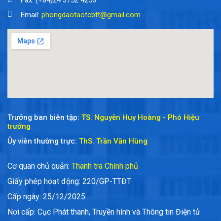
Email:
phongdaotaotcbtt@gmail.com
Trưởng ban biên tập:
TS. Nguyễn Huy Hoàng - Phó Hiệu
trưởng
Ủy viên thường trực:
ThS. Trần Văn Hùng
Cơ quan chủ quản:
Thanh tra Chính phủ
Giấy phép hoạt động: 220/GP-TTĐT
Cấp ngày: 25/12/2025
Nơi cấp: Cục Phát thanh, Truyền hình và Thông tin Điện tử