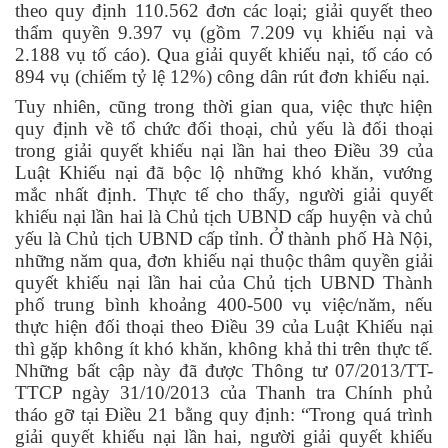
theo quy định 110.562 đơn các loại; giải quyết theo
thẩm quyền 9.397 vụ (gồm 7.209 vụ khiếu nại và
2.188 vụ tố cáo). Qua giải quyết khiếu nại, tố cáo có
894 vụ (chiếm tỷ lệ 12%) công dân rút đơn khiếu nại.
Tuy nhiên, cũng trong thời gian qua, việc thực hiện
quy định về tổ chức đối thoại, chủ yếu là đối thoại
trong giải quyết khiếu nại lần hai theo Điều 39 của
Luật Khiếu nại đã bộc lộ những khó khăn, vướng
mắc nhất định. Thực tế cho thấy, người giải quyết
khiếu nại lần hai là Chủ tịch UBND cấp huyện và chủ
yếu là Chủ tịch UBND cấp tỉnh. Ở thành phố Hà Nội,
những năm qua, đơn khiếu nại thuộc thâm quyền giải
quyết khiếu nại lần hai của Chủ tịch UBND Thành
phố trung bình khoảng 400-500 vụ việc/năm, nếu
thực hiện đối thoại theo Điều 39 của Luật Khiếu nại
thì gặp không ít khó khăn, không khả thi trên thực tế.
Những bất cập này đã được Thông tư 07/2013/TT-
TTCP ngày 31/10/2013 của Thanh tra Chính phủ
tháo gỡ tại Điều 21 bằng quy định: “Trong quá trình
giải quyết khiếu nại lần hai, người giải quyết khiếu