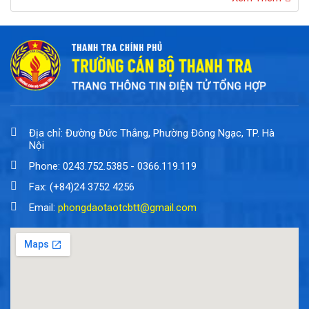
Địa chỉ: Đường Đức Thắng, Phường Đông Ngạc, TP. Hà
Nội
Phone: 0243.752.5385 - 0366.119.119
Fax: (+84)24 3752 4256
Email:
phongdaotaotcbtt@gmail.com