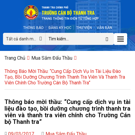
THÔNG BÁO
ĐĂNG KÝ HỌC
THƯ VIỆN
VĂN BẢN
Toggle
Tất cả danh mục
naviga
Trang Chủ
Mua Sắm Đấu Thầu
Thông Báo Mời Thầu: “Cung Cấp Dịch Vụ In Tài Liệu Đào
Tạo, Bồi Dưỡng Chương Trình Thanh Tra Viên Và Thanh Tra
Viên Chính Cho Trường Cán Bộ Thanh Tra”
Thông báo mời thầu: “Cung cấp dịch vụ in tài
liệu đào tạo, bồi dưỡng chương trình thanh tra
viên và thanh tra viên chính cho Trường Cán
bộ Thanh tra”
09/03/2017
Mua Sắm Đấu Thầu