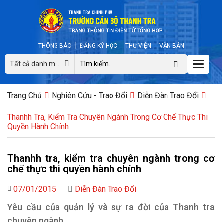
THÔNG BÁO
ĐĂNG KÝ HỌC
THƯ VIỆN
VĂN BẢN
Toggle
Tất cả danh mục
naviga
Trang Chủ
Nghiên Cứu - Trao Đổi
Diễn Đàn Trao Đổi
Thanhh Tra, Kiểm Tra Chuyên Ngành Trong Cơ Chế Thực Thi
Quyền Hành Chính
Thanhh tra, kiểm tra chuyên ngành trong cơ
chế thực thi quyền hành chính
07/01/2015
Diễn Đàn Trao Đổi
Yêu cầu của quản lý và sự ra đời của Thanh tra
chuyên ngành