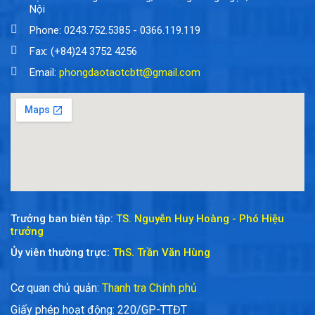
Nội
Phone: 0243.752.5385 - 0366.119.119
Fax: (+84)24 3752 4256
Email:
phongdaotaotcbtt@gmail.com
Trưởng ban biên tập:
TS. Nguyễn Huy Hoàng - Phó Hiệu
trưởng
Ủy viên thường trực:
ThS. Trần Văn Hùng
Cơ quan chủ quản:
Thanh tra Chính phủ
Giấy phép hoạt động: 220/GP-TTĐT