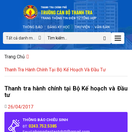
THÔNG BÁO
ĐĂNG KÝ HỌC
THƯ VIỆN
VĂN BẢN
Toggle
Tất cả danh mục
naviga
Trang Chủ
Thanh Tra Hành Chính Tại Bộ Kế Hoạch Và Đầu Tư
Thanh tra hành chính tại Bộ Kế hoạch và Đầu
tư
26/04/2017
THÔNG BÁO CHIÊU SINH
0243.752.5385
ĐT:
phongdaotaotcbtt@gmail.com