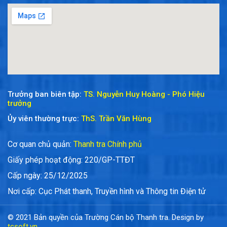
Trưởng ban biên tập:
TS. Nguyễn Huy Hoàng - Phó Hiệu
trưởng
Ủy viên thường trực:
ThS. Trần Văn Hùng
Cơ quan chủ quản:
Thanh tra Chính phủ
Giấy phép hoạt động: 220/GP-TTĐT
Cấp ngày: 25/12/2025
Nơi cấp: Cục Phát thanh, Truyền hình và Thông tin Điện tử
© 2021 Bản quyền của Trường Cán bộ Thanh tra. Design by
tcsoft.vn