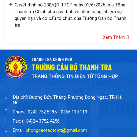
Quyết định số 230/QĐ-TTCP ngày 01/6/2025 của Tổng
Thanh tra Chính phủ quy định về chức năng, nhiệm vụ,
quyền hạn và cơ cấu tổ chức của Trường Cán bộ Thanh
tra
Xem Thêm
Địa chỉ: Đường Đức Thắng, Phường Đông Ngạc, TP. Hà
Nội
Phone: 0243.752.5385 - 0366.119.119
Fax: (+84)24 3752 4256
Email:
phongdaotaotcbtt@gmail.com