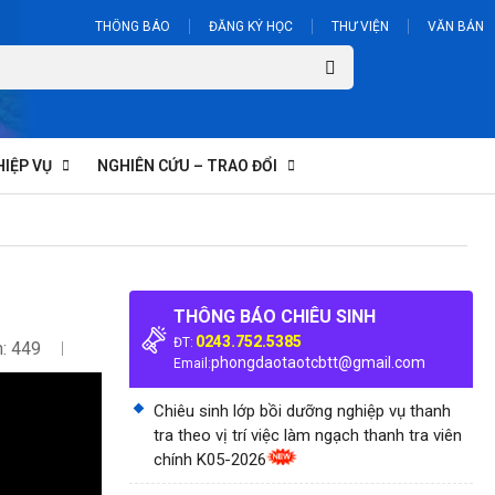
THÔNG BÁO
ĐĂNG KÝ HỌC
THƯ VIỆN
VĂN BẢN
HIỆP VỤ
NGHIÊN CỨU – TRAO ĐỔI
THÔNG BÁO CHIÊU SINH
0243.752.5385
ĐT:
: 449
phongdaotaotcbtt@gmail.com
Email:
Chiêu sinh lớp bồi dưỡng nghiệp vụ thanh
tra theo vị trí việc làm ngạch thanh tra viên
chính K05-2026