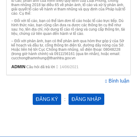
tố cáo, phản ánh của mình theo quy định của Luật Phòng, chống
tham nhũng 2018 tại điều 65 về phản ánh, tố cáo và xử lý phản ánh,
giải quyết tố cáo về hành vi tham nhũng và quy định của Pháp luật tố
cáo. Cụ thể:
– Đối với tố cáo, bạn có thể làm đơn tố cáo hoặc tố cáo trực tiếp. Dù
hình thức nào, bạn cũng cần đưa ra được các thông tin cụ thể như
sau: họ, tên địa chỉ, nội dung tố cáo rõ ràng và cung cấp thông tin, tài
liệu, chứng cứ liên quan đến hành vi tố cáo.
– Đối với phản ảnh, bạn có thể phản ánh qua hòm thư góp ý của Sở
kế hoạch và đầu tư, cổng thông tin điện tử, đường dây nóng của Sở.
Hoặc liên hệ tới Cục Chống tham nhũng, số điện thoại: 08048228
(trong giờ hành chính) và 0911156161 (qua tin nhắn), hoặc email:
cucchongthamnhung@thanhtra.gov.vn
ADMIN
Câu hỏi đã trả lời
14/06/2021
Bình luận
ĐĂNG KÝ
:
ĐĂNG NHẬP