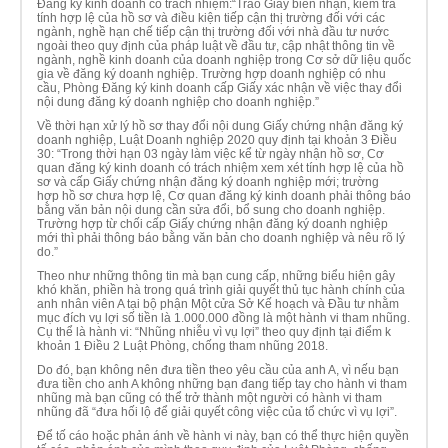
Đăng ký kinh doanh có trách nhiệm:“Trao Giấy biên nhận, kiểm tra
tính hợp lệ của hồ sơ và điều kiện tiếp cận thị trường đối với các
ngành, nghề hạn chế tiếp cận thị trường đối với nhà đầu tư nước
ngoài theo quy định của pháp luật về đầu tư, cập nhật thông tin về
ngành, nghề kinh doanh của doanh nghiệp trong Cơ sở dữ liệu quốc
gia về đăng ký doanh nghiệp. Trường hợp doanh nghiệp có nhu
cầu, Phòng Đăng ký kinh doanh cấp Giấy xác nhận về việc thay đổi
nội dung đăng ký doanh nghiệp cho doanh nghiệp.”
Về thời hạn xử lý hồ sơ thay đổi nội dung Giấy chứng nhận đăng ký
doanh nghiệp, Luật Doanh nghiệp 2020 quy định tại khoản 3 Điều
30: “Trong thời hạn 03 ngày làm việc kể từ ngày nhận hồ sơ, Cơ
quan đăng ký kinh doanh có trách nhiệm xem xét tính hợp lệ của hồ
sơ và cấp Giấy chứng nhận đăng ký doanh nghiệp mới; trường
hợp hồ sơ chưa hợp lệ, Cơ quan đăng ký kinh doanh phải thông báo
bằng văn bản nội dung cần sửa đổi, bổ sung cho doanh nghiệp.
Trường hợp từ chối cấp Giấy chứng nhận đăng ký doanh nghiệp
mới thì phải thông báo bằng văn bản cho doanh nghiệp và nêu rõ lý
do.”
Theo như những thông tin mà bạn cung cấp, những biểu hiện gây
khó khăn, phiền hà trong quá trình giải quyết thủ tục hành chính của
anh nhân viên A tại bộ phận Một cửa Sở Kế hoạch và Đầu tư nhằm
mục đích vụ lợi số tiền là 1.000.000 đồng là một hành vi tham nhũng.
Cụ thể là hành vi: “Nhũng nhiễu vì vụ lợi” theo quy định tại điểm k
khoản 1 Điều 2 Luật Phòng, chống tham nhũng 2018.
Do đó, bạn không nên đưa tiền theo yêu cầu của anh A, vì nếu bạn
đưa tiền cho anh A không những bạn đang tiếp tay cho hành vi tham
nhũng mà bạn cũng có thể trở thành một người có hành vi tham
nhũng đã “đưa hối lộ để giải quyết công việc của tổ chức vì vụ lợi”.
Để tố cáo hoặc phản ánh về hành vi này, bạn có thể thực hiện quyền