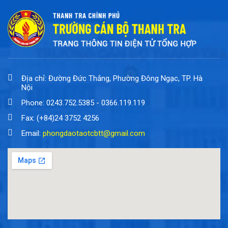
Địa chỉ: Đường Đức Thắng, Phường Đông Ngạc, TP. Hà
Nội
Phone: 0243.752.5385 - 0366.119.119
Fax: (+84)24 3752 4256
Email:
phongdaotaotcbtt@gmail.com