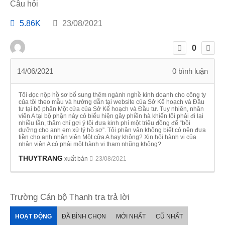
Câu hỏi
5.86K
23/08/2021
0
14/06/2021
0
bình luận
Tôi đọc nộp hồ sơ bổ sung thêm ngành nghề kinh doanh cho công ty
của tôi theo mẫu và hướng dẫn tại website của Sở Kế hoạch và Đầu
tư tại bộ phận Một cửa của Sở Kế hoạch và Đầu tư. Tuy nhiên, nhân
viên A tại bộ phận này có biểu hiện gây phiền hà khiến tôi phải đi lại
nhiều lần, thậm chí gợi ý tôi đưa kinh phí một triệu đồng để “bồi
dưỡng cho anh em xử lý hồ sơ”. Tôi phân vân không biết có nên đưa
tiền cho anh nhân viên Một cửa A hay không? Xin hỏi hành vi của
nhân viên A có phải một hành vi tham nhũng không?
THUYTRANG
xuất bản
23/08/2021
Trường Cán bộ Thanh tra trả lời
HOẠT ĐỘNG
ĐÃ BÌNH CHỌN
MỚI NHẤT
CŨ NHẤT