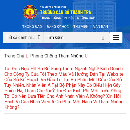
THÔNG BÁO
ĐĂNG KÝ HỌC
THƯ VIỆN
VĂN BẢN
Toggle
Tất cả danh mục
naviga
Trang Chủ
Phòng Chống Tham Nhũng
Tôi Đọc Nộp Hồ Sơ Bổ Sung Thêm Ngành Nghề Kinh Doanh
Cho Công Ty Của Tôi Theo Mẫu Và Hướng Dẫn Tại Website
Của Sở Kế Hoạch Và Đầu Tư Tại Bộ Phận Một Cửa Của Sở.
Tuy Nhiên, Nhân Viên A Tại Bộ Phận Này Có Biểu Hiện Gây
Phiền Hà, Thậm Chí Gợi Ý Tôi Đưa Kinh Phí Một Triệu Đồng.
Tôi Có Nên Đưa Tiền Cho Anh Nhân Viên A Không? Xin Hỏi
Hành Vi Của Nhân Viên A Có Phải Một Hành Vi Tham Nhũng
Không?