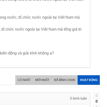
c trong nước, tổ chức nước ngoài tại Việt Nam mà
, tổ chức nước ngoài tại Việt Nam mà tổng giá trị
 biến động và giải trình không ạ?
CŨ NHẤT
MỚI NHẤT
ĐÃ BÌNH CHỌN
HOẠT ĐỘNG
0
bình luận
0