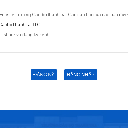
website Trường Cán bộ thanh tra. Các câu hỏi của các bạn được c
gCanboThanhtra_ITC
, share và đăng ký kênh.
ĐĂNG KÝ
:
ĐĂNG NHẬP