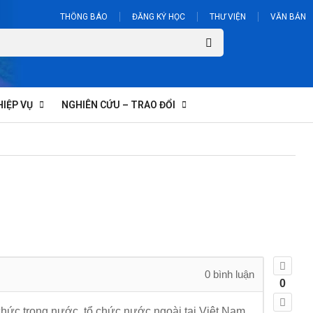
THÔNG BÁO
ĐĂNG KÝ HỌC
THƯ VIỆN
VĂN BẢN
HIỆP VỤ
NGHIÊN CỨU – TRAO ĐỔI
0
bình luận
0
tổ chức trong nước, tổ chức nước ngoài tại Việt Nam