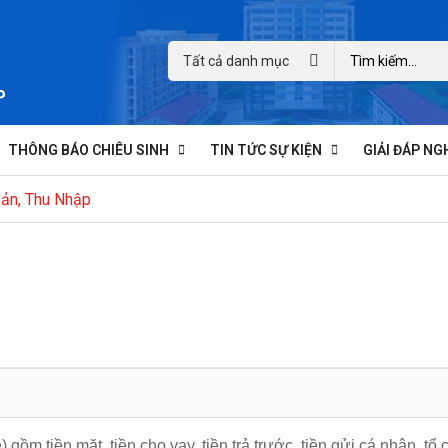
Tất cả danh mục
THÔNG BÁO CHIÊU SINH
TIN TỨC SỰ KIỆN
GIẢI ĐÁP NG
Sản, Thu Nhập
ệ) gồm tiền mặt, tiền cho vay, tiền trả trước, tiền gửi cá nhân, 