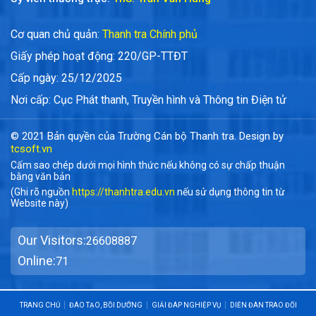
Cơ quan chủ quản:
Thanh tra Chính phủ
Giấy phép hoạt động: 220/GP-TTĐT
Cấp ngày: 25/12/2025
Nơi cấp: Cục Phát thanh, Truyền hình và Thông tin Điện tử
© 2021 Bản quyền của Trường Cán bộ Thanh tra. Design by
tcsoft.vn
Cấm sao chép dưới mọi hình thức nếu không có sự chấp thuận
bằng văn bản
(Ghi rõ nguồn
https://thanhtra.edu.vn
nếu sử dụng thông tin từ
Website này)
Our Visitors:
26608887
Online:
71
TRANG CHỦ
ĐÀO TẠO, BỒI DƯỠNG
GIẢI ĐÁP NGHIỆP VỤ
DIỄN ĐÀN TRAO ĐỔI