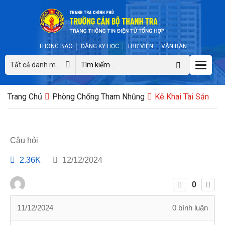
THÔNG BÁO
ĐĂNG KÝ HỌC
THƯ VIỆN
VĂN BẢN
Toggle
Tất cả danh mục
naviga
Trang Chủ
Phòng Chống Tham Nhũng
Kê Khai Tài Sản
Câu hỏi
2.36K
12/12/2024
0
11/12/2024
0
bình luận