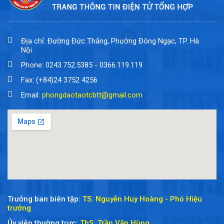
Địa chỉ: Đường Đức Thắng, Phường Đông Ngạc, TP. Hà
Nội
Phone: 0243.752.5385 - 0366.119.119
Fax: (+84)24 3752 4256
Email:
phongdaotaotcbtt@gmail.com
Trưởng ban biên tập:
TS. Nguyễn Huy Hoàng - Phó Hiệu
trưởng
Ủy viên thường trực:
ThS. Trần Văn Hùng