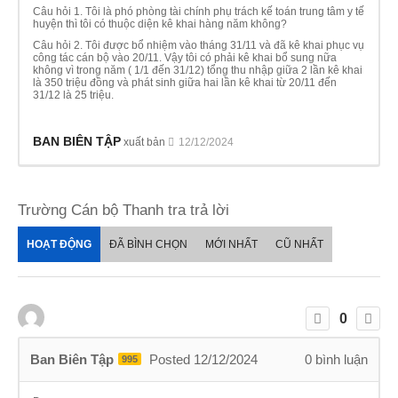
Câu hỏi 1. Tôi là phó phòng tài chính phụ trách kế toán trung tâm y tế
huyện thì tôi có thuộc diện kê khai hàng năm không?
Câu hỏi 2. Tôi được bổ nhiệm vào tháng 31/11 và đã kê khai phục vụ
công tác cán bộ vào 20/11. Vậy tôi có phải kê khai bổ sung nữa
không vì trong năm ( 1/1 đến 31/12) tổng thu nhập giữa 2 lần kê khai
là 350 triệu đồng và phát sinh giữa hai lần kê khai từ 20/11 đến
31/12 là 25 triệu.
BAN BIÊN TẬP
xuất bản
12/12/2024
Trường Cán bộ Thanh tra trả lời
HOẠT ĐỘNG
ĐÃ BÌNH CHỌN
MỚI NHẤT
CŨ NHẤT
0
Ban Biên Tập
Posted 12/12/2024
0
bình luận
995