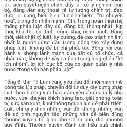
trị; kiên quyết ngăn chặn, đẩy lùi, xử lý nghiêm cán
bộ, đảng viên suy thoái về tư tưởng chính trị, đạo
đức, lối sống, biểu hiện “tự diễn biến”, “tự chuyển
hoá”, trong đó nhấn mạnh “Chú trọng hoàn thiện hệ
thống pháp luật đầy đủ, đồng bộ, thống nhất, kịp
thời, khả thi, ổn định, công khai, minh bạch. Đồng
thời, siết chặt kỷ luật, kỷ cương, đề cao trách nhiệm,
nhất là người đứng đầu trong công tác xây dựng
pháp luật, không để bị chi phối, tác động bởi các
hành vi không lành mạnh của bất cứ tổ chức, cá
nhân nào, không để xảy ra tình trạng lồng ghép “lợi
ích nhóm”, lợi ích cục bộ của cơ quan quản lý nhà
nước trong văn bản pháp luật”.
Tổng Bí thư Tô Lâm cũng yêu cầu đổi mới mạnh mẽ
công tác lập pháp, chuyển đổi tư duy xây dựng pháp
luật theo hướng vừa bảo đảm yêu cầu quản lý nhà
nước, vừa khuyến khích sáng tạo, giải phóng toàn
bộ sức sản xuất, khơi thông nguồn lực để phát triển.
Luật chỉ quy định những vấn đề khung, những vấn
đề có tính nguyên tắc; những vấn đề biến động
thường xuyên thì giao cho Chính phủ, địa phương
quy định. Thường xuyên đánh giá hiệu quả chính