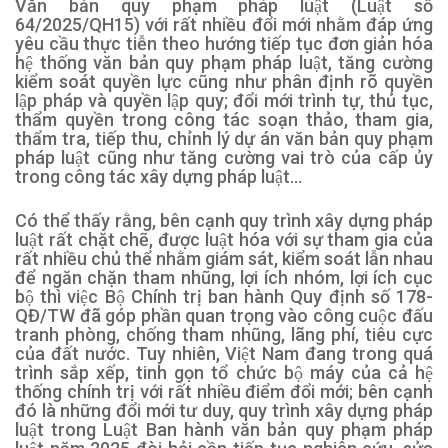
Văn bản quy phạm pháp luật (Luật số
64/2025/QH15) với rất nhiều đổi mới nhằm đáp ứng
yêu cầu thực tiễn theo hướng tiếp tục đơn giản hóa
hệ thống văn bản quy phạm pháp luật, tăng cường
kiểm soát quyền lực cũng như phân định rõ quyền
lập pháp và quyền lập quy; đổi mới trình tự, thủ tục,
thẩm quyền trong công tác soạn thảo, tham gia,
thẩm tra, tiếp thu, chỉnh lý dự án văn bản quy phạm
pháp luật cũng như tăng cường vai trò của cấp ủy
trong công tác xây dựng pháp luật…
Có thể thấy rằng, bên cạnh quy trình xây dựng pháp
luật rất chặt chẽ, được luật hóa với sự tham gia của
rất nhiều chủ thể nhằm giám sát, kiểm soát lẫn nhau
để ngăn chặn tham nhũng, lợi ích nhóm, lợi ích cục
bộ thì việc Bộ Chính trị ban hành Quy định số 178-
QĐ/TW đã góp phần quan trọng vào công cuộc đấu
tranh phòng, chống tham nhũng, lãng phí, tiêu cực
của đất nước. Tuy nhiên, Việt Nam đang trong quá
trình sắp xếp, tinh gọn tổ chức bộ máy của cả hệ
thống chính trị với rất nhiều điểm đổi mới; bên cạnh
đó là những đổi mới tư duy, quy trình xây dựng pháp
luật trong Luật Ban hành văn bản quy phạm pháp