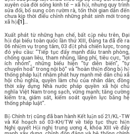
xuyên của đời sống kinh tế – xã hội, nhưng quy trình
sửa đổi, bổ sung còn rườm rà, tốn thời gian dẫn đến
chưa kịp thời điểu chỉnh những phát sinh mới trong
xã hội
[1]
…
Xuất phát từ những hạn chế, bất cập nêu trên, Đại
hội đại biểu toàn quốc lần thứ XIII, Đảng ta đã đề ra
06 nhiệm vụ trọng tâm, 03 đột phá chiến lược, trong
đó yêu cầu: “Tiếp tục đẩy mạnh đấu tranh phòng,
chống quan liêu, tham nhũng, lãng phí, tiêu cực, “lợi
ích nhóm”, những biểu hiện “tự diễn biến”, “tự
chuyển hoá” trong nội bộ” và “hoàn thiện đồng bộ hệ
thống pháp luật nhằm phát huy mạnh mẽ dân chủ xã
hội chủ nghĩa, quyền làm chủ của nhân dân; đồng
thời xây dựng Nhà nước pháp quyền xã hội chủ
nghĩa Việt Nam trong sạch, vững mạnh; tăng cường
kiểm tra, giám sát, kiểm soát quyền lực bằng hệ
thống pháp luật”.
Bộ Chính trị cũng đã ban hành Kết luận số 21/KL-TW
và Kế hoạch số 03-KH/TW về tiếp tục thực hiện
Nghị quyết Hội nghị trung ương 4, khóa XIII về đẩy
mạnh xây dựng, chỉnh đốn đảng và hệ thống chính