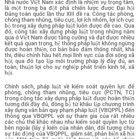
Nhà nước Việt Nam xác định là nhiệm vụ trọng tâm,
là một trong ba đột phá chiến lược được Đại hội
Đảng toàn quốc lần thư XIII đề ra. Công tác phòng,
chống tham nhũng, tiêu cực, lợi ích nhóm, lợi ích cục
bộ trong xây dựng pháp luật luôn được đề cao. Qua
đó, công tác xây dựng pháp luật trong những năm
qua ở Việt Nam được tăng cường và đạt được nhiều
kết quả quan trọng, hệ thống pháp luật không ngừng
được hoàn thiện, cơ bản bảo đảm thống nhất, khả
thi, điều chỉnh hầu hết mọi lĩnh vực của đời sống xã
hội; qua đó tạo lập môi trường pháp lý đầy đủ, an
toàn, thuận lợi cho sự nghiệp phát triển kinh tế, xã
hội.
Chính sách, pháp luật về kiểm soát quyền lực để
phòng, chống tham nhũng, tiêu cực (PCTN, TC)
trong công tác xây dựng pháp luật được hoàn thiện
tương đối đầy đủ, đồng bộ từ khâu lập chương trình
xây dựng văn bản quy phạm pháp luật (VBQPPL) đến
thông qua VBQPPL với sự tham gia của rất nhiều
các chủ thể khác nhau như kiểm soát quyền lực từ
bên ngoài (lấy ý kiến của nhân dân, đối tượng chịu
sự tác động của VBQPPL, giám sát, phản biện xã hội