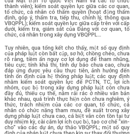
của Mặt trận Tổ quốc Việt Nam và các tổ chức
thành viên); kiểm soát quyền lực giữa các cơ quan,
tổ chức, cá nhân có thẩm quyền (hoạt động thẩm
định, góp ý, thẩm tra, tiếp thu, chỉnh lý, thông qua
VBQPPL); kiểm soát quyền lực giữa cấp trên với cấp
dưới, kiểm tra, giám sát của Đảng với cơ quan, tổ
chức, cá nhân trong xây dựng VBQPPL…
Tuy nhiên, qua tổng kết cho thấy, một số quy định
của pháp luật còn bất cập, sơ hở, chồng chéo, chưa
rõ ràng, tiềm ẩn nguy cơ lợi dụng để tham nhũng,
tiêu cực; tính khả thi, tính dự báo chưa cao, chưa
đáp ứng được yêu cầu thực tiễn, ảnh hưởng đến
tính ổn định của hệ thống pháp luật; các quy định
nhằm kiểm soát quyền lực để PCTN, TC, lợi ích
nhóm, cục bộ trong xây dựng pháp luật còn chưa
đầy đủ, thiếu cụ thể, nằm rải rác ở nhiều văn bản
khác nhau, quá trình thực hiện còn chưa nghiêm, ý
thức, trách nhiệm của các cơ quan, tổ chức, cá
nhân có chức năng tham mưu, đề xuất trong xây
dựng pháp luật chưa cao, cá biệt vẫn còn tồn tại tư
duy nhiệm kỳ, cài cắm lợi ích cục bộ, tạo cơ chế “xin-
cho” vào các dự án, dự thảo VBQPPL; một số quy
định của pháp luật chưa theo kịp sự thay đổi thường