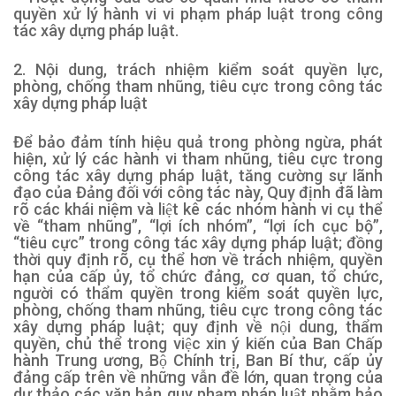
quyền xử lý hành vi vi phạm pháp luật trong công
tác xây dựng pháp luật.
2. Nội dung, trách nhiệm kiểm soát quyền lực,
phòng, chống tham nhũng, tiêu cực trong công tác
xây dựng pháp luật
Để bảo đảm tính hiệu quả trong phòng ngừa, phát
hiện, xử lý các hành vi tham nhũng, tiêu cực trong
công tác xây dựng pháp luật, tăng cường sự lãnh
đạo của Đảng đối với công tác này, Quy định đã làm
rõ các khái niệm và liệt kê các nhóm hành vi cụ thể
về “tham nhũng”, “lợi ích nhóm”, “lợi ích cục bộ”,
“tiêu cực” trong công tác xây dựng pháp luật; đồng
thời quy định rõ, cụ thể hơn về trách nhiệm, quyền
hạn của cấp ủy, tổ chức đảng, cơ quan, tổ chức,
người có thẩm quyền trong kiểm soát quyền lực,
phòng, chống tham nhũng, tiêu cực trong công tác
xây dựng pháp luật; quy định về nội dung, thẩm
quyền, chủ thể trong việc xin ý kiến của Ban Chấp
hành Trung ương, Bộ Chính trị, Ban Bí thư, cấp ủy
đảng cấp trên về những vẫn đề lớn, quan trọng của
dự thảo các văn bản quy phạm pháp luật nhằm bảo