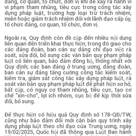
đảng, cơ quan, tổ chức, đơn vị khi để xảy ra hành vi
vi phạm tham nhũng, tiêu cực trong công tác xây
dựng pháp luật, trường hợp loại trừ trách nhiệm,
miễn hoặc giảm trách nhiệm đối với lãnh đạo cấp ủy,
tổ chức đảng, cơ quan, tổ chức, đơn vị.
Ngoài ra, Quy định còn đề cập đến nhiều nội dung
liên quan đến triển khai thực hiện; trong đó giao cho
các đảng đoàn, ban cán sự đảng chỉ đạo việc rà
soát, sửa đổi, bổ sung các văn bản quy phạm pháp
luật có liên quan, bảo đảm đồng bộ, thống nhất với
Quy định; các ban đảng ở trung ương, đảng đoàn,
ban cán sự đảng tăng cường công tác kiểm soát,
kiểm tra, giám sát công tác xây dựng pháp luật, rà
soát văn bản quy phạm pháp luật để phát hiện sơ hở,
bất cập, có nguy cơ tham nhũng, tiêu cực, tạo cơ
chế “xin-cho”, lợi ích nhóm, cục bộ để kịp thời sửa
đổi, bổ sung.
Để thực hiện có hiệu quả Quy định số 178-QĐ/TW,
cũng như bảo đảm đổi mới căn bản quy trình xây
dựng pháp luật theo chỉ đạo của Trung ương, ngày
19/02/2025, Quốc hội đã thông qua Luật Ban hành