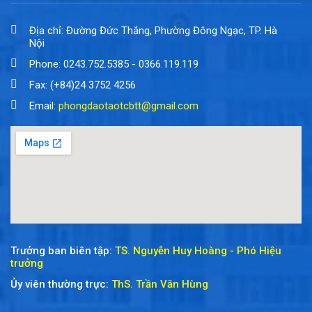
Địa chỉ: Đường Đức Thắng, Phường Đông Ngạc, TP. Hà
Nội
Phone: 0243.752.5385 - 0366.119.119
Fax: (+84)24 3752 4256
Email:
phongdaotaotcbtt@gmail.com
Trưởng ban biên tập:
TS. Nguyễn Huy Hoàng - Phó Hiệu
trưởng
Ủy viên thường trực:
ThS. Trần Văn Hùng