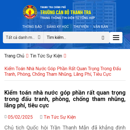
THÔNG BÁO
ĐĂNG KÝ HỌC
THƯ VIỆN
VĂN BẢN
Toggle
Tất cả danh mục
naviga
Trang Chủ
Tin Tức Sự Kiện
Kiểm Toán Nhà Nước Góp Phần Rất Quan Trọng Trong Đấu
Tranh, Phòng, Chống Tham Nhũng, Lãng Phí, Tiêu Cực
Kiểm toán nhà nước góp phần rất quan trọng
trong đấu tranh, phòng, chống tham nhũng,
lãng phí, tiêu cực
05/02/2025
Tin Tức Sự Kiện
Chủ tịch Quốc hội Trần Thanh Mẫn đã khẳng định