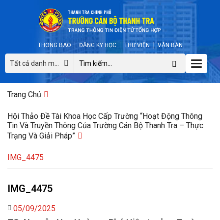
THÔNG BÁO
ĐĂNG KÝ HỌC
THƯ VIỆN
VĂN BẢN
Toggle
Tất cả danh mục
naviga
Trang Chủ
Hội Thảo Đề Tài Khoa Học Cấp Trường “Hoạt Động Thông
Tin Và Truyền Thông Của Trường Cán Bộ Thanh Tra – Thực
Trạng Và Giải Pháp”
IMG_4475
IMG_4475
05/09/2025