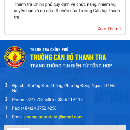
Thanh tra Chính phủ quy định về chức năng, nhiệm vụ,
quyền hạn và cơ cấu tổ chức của Trường Cán bộ Thanh
tra
Xem Thêm
Địa chỉ: Đường Đức Thắng, Phường Đông Ngạc, TP. Hà
Nội
Phone: 0243.752.5385 - 0366.119.119
Fax: (+84)24 3752 4256
Email:
phongdaotaotcbtt@gmail.com