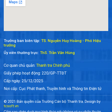
Trưởng ban biên tập:
TS. Nguyễn Huy Hoàng - Phó Hiệu
trưởng
Ủy viên thường trực:
ThS. Trần Văn Hùng
Cơ quan chủ quản:
Thanh tra Chính phủ
Giấy phép hoạt động: 220/GP-TTĐT
Cấp ngày: 25/12/2025
Nơi cấp: Cục Phát thanh, Truyền hình và Thông tin Điện tử
© 2021 Bản quyền của Trường Cán bộ Thanh tra. Design by
tcsoft.vn
Cấm sao chép dưới mọi hình thức nếu không có sự chấp thuận