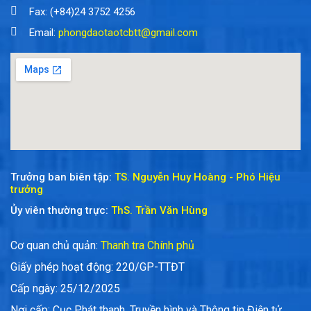
Fax: (+84)24 3752 4256
Email:
phongdaotaotcbtt@gmail.com
Trưởng ban biên tập:
TS. Nguyễn Huy Hoàng - Phó Hiệu
trưởng
Ủy viên thường trực:
ThS. Trần Văn Hùng
Cơ quan chủ quản:
Thanh tra Chính phủ
Giấy phép hoạt động: 220/GP-TTĐT
Cấp ngày: 25/12/2025
Nơi cấp: Cục Phát thanh, Truyền hình và Thông tin Điện tử