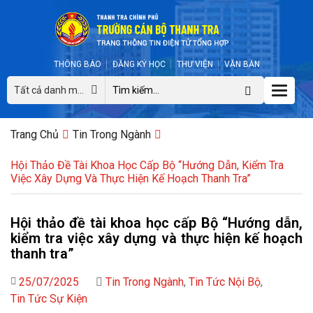
THÔNG BÁO
ĐĂNG KÝ HỌC
THƯ VIỆN
VĂN BẢN
Toggle
Tất cả danh mục
naviga
Trang Chủ
Tin Trong Ngành
Hội Thảo Đề Tài Khoa Học Cấp Bộ “Hướng Dẫn, Kiểm Tra
Việc Xây Dựng Và Thực Hiện Kế Hoạch Thanh Tra”
Hội thảo đề tài khoa học cấp Bộ “Hướng dẫn,
kiểm tra việc xây dựng và thực hiện kế hoạch
thanh tra”
25/07/2025
Tin Trong Ngành
,
Tin Tức Nội Bộ
,
Tin Tức Sự Kiện