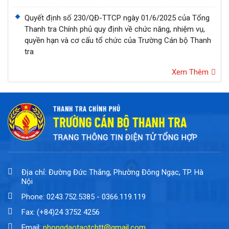
Quyết định số 230/QĐ-TTCP ngày 01/6/2025 của Tổng
Thanh tra Chính phủ quy định về chức năng, nhiệm vụ,
quyền hạn và cơ cấu tổ chức của Trường Cán bộ Thanh
tra
Xem Thêm
Địa chỉ: Đường Đức Thắng, Phường Đông Ngạc, TP. Hà
Nội
Phone: 0243.752.5385 - 0366.119.119
Fax: (+84)24 3752 4256
Email:
phongdaotaotcbtt@gmail.com