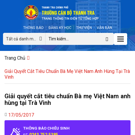
THÔNG BÁO
ĐĂNG KÝ HỌC
THƯ VIỆN
VĂN BẢN
Toggle
Tất cả danh mục
naviga
Trang Chủ
Giải Quyết Cắt Tiêu Chuẩn Bà Mẹ Việt Nam Anh Hùng Tại Trà
Vinh
Giải quyết cắt tiêu chuẩn Bà mẹ Việt Nam anh
hùng tại Trà Vinh
17/05/2017
THÔNG BÁO CHIÊU SINH
0243.752.5385