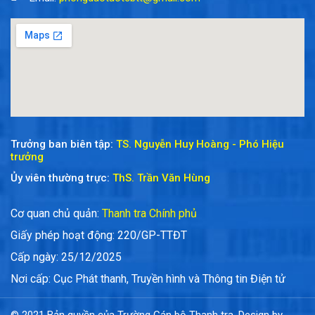
Trưởng ban biên tập:
TS. Nguyễn Huy Hoàng - Phó Hiệu
trưởng
Ủy viên thường trực:
ThS. Trần Văn Hùng
Cơ quan chủ quản:
Thanh tra Chính phủ
Giấy phép hoạt động: 220/GP-TTĐT
Cấp ngày: 25/12/2025
Nơi cấp: Cục Phát thanh, Truyền hình và Thông tin Điện tử
© 2021 Bản quyền của Trường Cán bộ Thanh tra. Design by