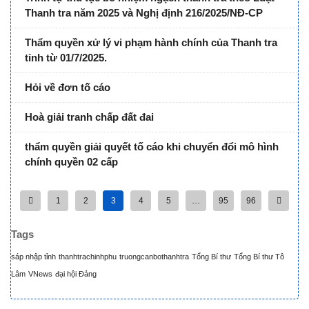
Thanh tra năm 2025 và Nghị định 216/2025/NĐ-CP
Thẩm quyền xử lý vi phạm hành chính của Thanh tra
tỉnh từ 01/7/2025.
Hỏi về đơn tố cáo
Hoà giải tranh chấp đất đai
thẩm quyền giải quyết tố cáo khi chuyển đổi mô hình
chính quyền 02 cấp
1
2
3
4
5
…
95
96
Tags
sáp nhập tỉnh
thanhtrachinhphu
truongcanbothanhtra
Tổng Bí thư
Tổng Bí thư Tô
Lâm
VNews
đại hội Đảng