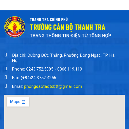
Địa chỉ: Đường Đức Thắng, Phường Đông Ngạc, TP. Hà
Nội
Phone: 0243.752.5385 - 0366.119.119
Fax: (+84)24 3752 4256
Email:
phongdaotaotcbtt@gmail.com