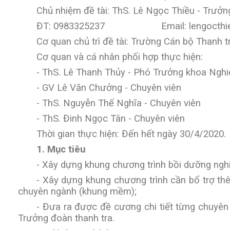
Chủ nhiệm đề tài: ThS
.
Lê Ngọc Thiều
-
Trưởng
ĐT:
0983325237 Email:
lengocth
Cơ quan chủ trì đề tài:
Trường Cán bộ Thanh t
Cơ quan và cá nhân phối hợp thực hiện:
-
Th
S.
Lê Thanh Thủy
-
Phó Trưởng khoa Nghiệ
-
GV Lê Văn Chưởng
-
Chuyên viên
-
Th
S.
Nguyễn Thế Nghĩa
-
Chuyên viên
-
Th
S.
Đinh Ngọc Tân
-
Chuyên viên
Thời gian thực hiện: Đến hết ngày 30/4/2020.
1.
Mục tiêu
-
Xây dựng khung chương trình bồi dưỡng nghi
-
Xây dựng khung chương trình cần bổ trợ th
chuyên ngành (khung mềm);
-
Đưa ra được đề cương chi tiết từng chuyên
Trưởng đoàn thanh tra.