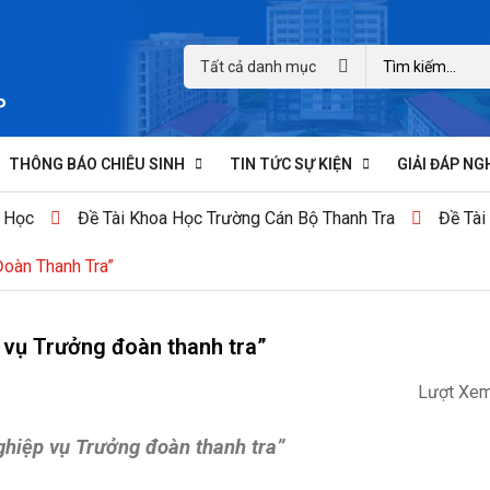
Tất cả danh mục
THÔNG BÁO CHIÊU SINH
TIN TỨC SỰ KIỆN
GIẢI ĐÁP NG
 Học
Đề Tài Khoa Học Trường Cán Bộ Thanh Tra
Đề Tài
Đoàn Thanh Tra”
p vụ Trưởng đoàn thanh tra”
Lượt Xem
ghiệp vụ Trưởng đoàn thanh tra
”