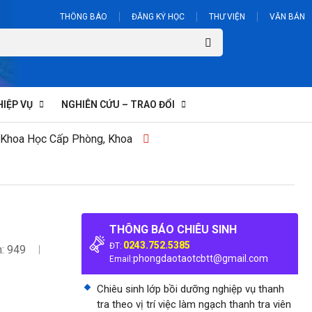
THÔNG BÁO
ĐĂNG KÝ HỌC
THƯ VIỆN
VĂN BẢN
HIỆP VỤ
NGHIÊN CỨU – TRAO ĐỔI
 Khoa Học Cấp Phòng, Khoa
THÔNG BÁO CHIÊU SINH
0243.752.5385
ĐT:
: 949
phongdaotaotcbtt@gmail.com
Email:
Chiêu sinh lớp bồi dưỡng nghiệp vụ thanh
tra theo vị trí việc làm ngạch thanh tra viên