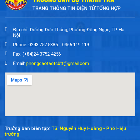
Địa chỉ: Đường Đức Thắng, Phường Đông Ngạc, TP. Hà
Nội
Phone: 0243.752.5385 - 0366.119.119
Fax: (+84)24 3752 4256
Email:
phongdaotaotcbtt@gmail.com
Trưởng ban biên tập:
TS. Nguyễn Huy Hoàng - Phó Hiệu
trưởng