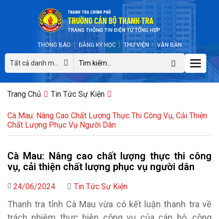
THÔNG BÁO
ĐĂNG KÝ HỌC
THƯ VIỆN
VĂN BẢN
Toggle
Tất cả danh mục
naviga
Trang Chủ
Tin Tức Sự Kiện
Cà Mau: Nâng Cao Chất Lượng Thực Thi Công Vụ, Cải Thiện
Chất Lượng Phục Vụ Người Dân
Cà Mau: Nâng cao chất lượng thực thi công
vụ, cải thiện chất lượng phục vụ người dân
24/06/2024
Tin Tức Sự Kiện
Thanh tra tỉnh Cà Mau vừa có kết luận thanh tra về
trách nhiệm thực hiện công vụ của cán bộ, công