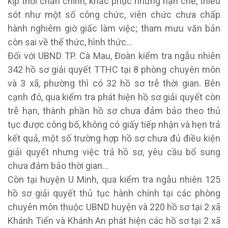
kịp thời chấn chỉnh, khắc phục những hạn chế, thiếu
sót như một số công chức, viên chức chưa chấp
hành nghiêm giờ giấc làm việc; tham mưu văn bản
còn sai về thể thức, hình thức…
Đối với UBND TP. Cà Mau, Đoàn kiểm tra ngẫu nhiên
342 hồ sơ giải quyết TTHC tại 8 phòng chuyên môn
và 3 xã, phường thì có 32 hồ sơ trễ thời gian. Bên
cạnh đó, qua kiểm tra phát hiện hồ sơ giải quyết còn
trễ hạn, thành phần hồ sơ chưa đảm bảo theo thủ
tục được công bố, không có giấy tiếp nhận và hẹn trả
kết quả, một số trường hợp hồ sơ chưa đủ điều kiện
giải quyết nhưng việc trả hồ sơ, yêu cầu bổ sung
chưa đảm bảo thời gian…
Còn tại huyện U Minh, qua kiểm tra ngẫu nhiên 125
hồ sơ giải quyết thủ tục hành chính tại các phòng
chuyên môn thuộc UBND huyện và 220 hồ sơ tại 2 xã
Khánh Tiến và Khánh An phát hiện các hồ sơ tại 2 xã