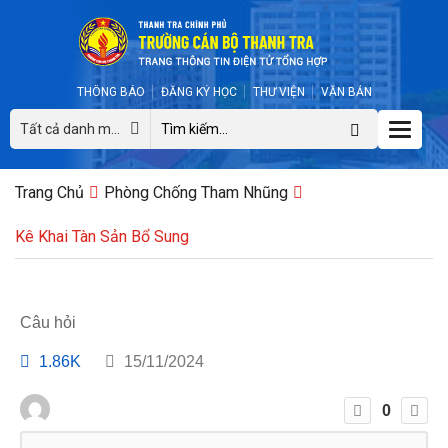
THÔNG BÁO
ĐĂNG KÝ HỌC
THƯ VIỆN
VĂN BẢN
Toggle
Tất cả danh mục
naviga
Trang Chủ
Phòng Chống Tham Nhũng
Kê Khai Tàn Sản Bổ Sung
Câu hỏi
1.86K
15/11/2024
0