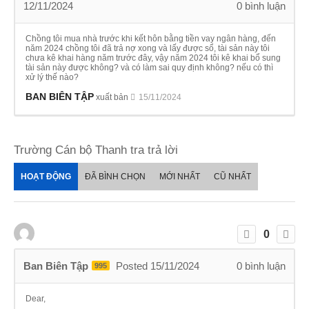
12/11/2024
0
bình luận
Chồng tôi mua nhà trước khi kết hôn bằng tiền vay ngân hàng, đến
năm 2024 chồng tôi đã trả nợ xong và lấy được sổ, tài sản này tôi
chưa kê khai hàng năm trước đây, vậy năm 2024 tôi kê khai bổ sung
tài sản này được không? và có làm sai quy định không? nếu có thì
xử lý thế nào?
BAN BIÊN TẬP
xuất bản
15/11/2024
Trường Cán bộ Thanh tra trả lời
HOẠT ĐỘNG
ĐÃ BÌNH CHỌN
MỚI NHẤT
CŨ NHẤT
0
Ban Biên Tập
Posted 15/11/2024
0
bình luận
995
Dear,