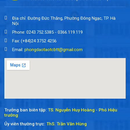
Địa chỉ: Đường Đức Thắng, Phường Đông Ngạc, TP. Hà
Nội
Phone: 0243.752.5385 - 0366.119.119
Fax: (+84)24 3752 4256
Email:
phongdaotaotcbtt@gmail.com
Trưởng ban biên tập:
TS. Nguyễn Huy Hoàng - Phó Hiệu
trưởng
Ủy viên thường trực:
ThS. Trần Văn Hùng