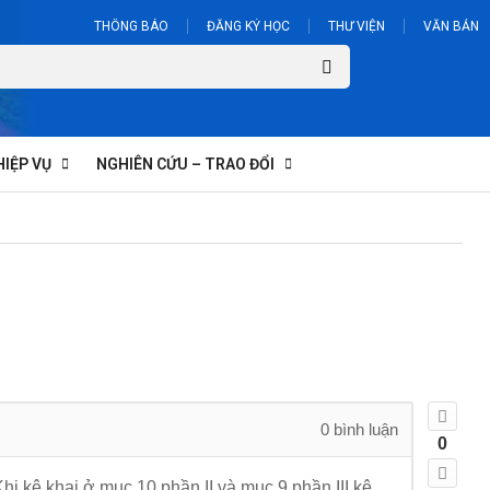
THÔNG BÁO
ĐĂNG KÝ HỌC
THƯ VIỆN
VĂN BẢN
HIỆP VỤ
NGHIÊN CỨU – TRAO ĐỔI
0
bình luận
0
i kê khai ở mục 10 phần II và mục 9 phần III kê