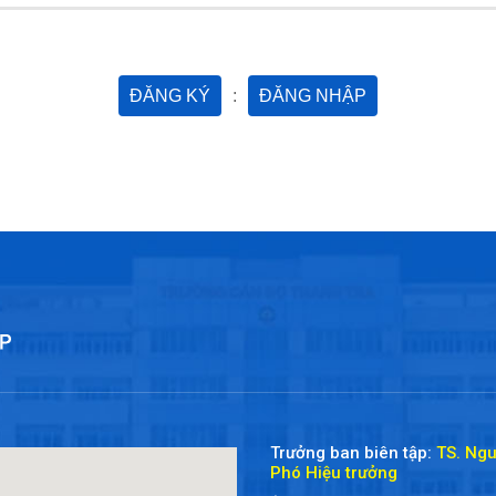
ĐĂNG KÝ
:
ĐĂNG NHẬP
Trưởng ban biên tập:
TS. Ng
Phó Hiệu trưởng