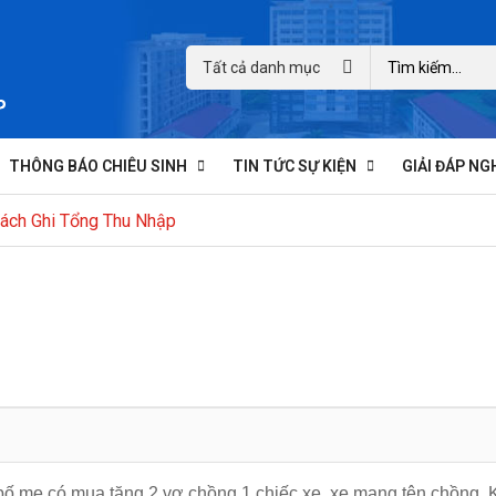
Tất cả danh mục
THÔNG BÁO CHIÊU SINH
TIN TỨC SỰ KIỆN
GIẢI ĐÁP NG
Cách Ghi Tổng Thu Nhập
ố mẹ có mua tặng 2 vợ chồng 1 chiếc xe, xe mang tên chồng. Kh