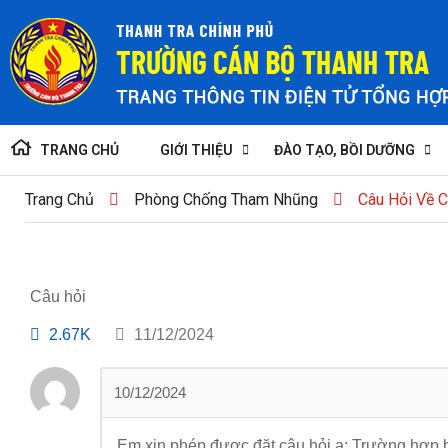
TRANG CHỦ
GIỚI THIỆU
ĐÀO TẠO, BỒI DƯỠNG
Trang Chủ
Phòng Chống Tham Nhũng
Câu Hỏi Về 
Câu hỏi
2.67K
11/12/2024
10/12/2024
Em xin phép được đặt câu hỏi ạ: Trường hợp b