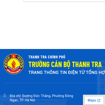
Địa chỉ: Đường Đức Thắng, Phường Đông
Ngạc, TP. Hà Nội