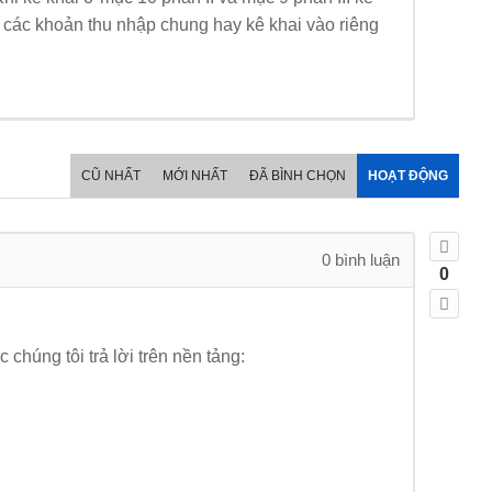
g các khoản thu nhập chung hay kê khai vào riêng
CŨ NHẤT
MỚI NHẤT
ĐÃ BÌNH CHỌN
HOẠT ĐỘNG
0
bình luận
0
húng tôi trả lời trên nền tảng: