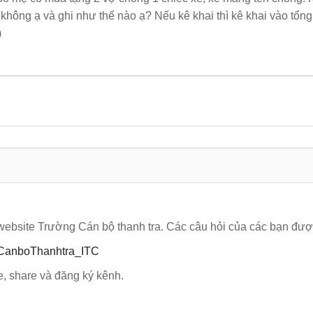
 không ạ và ghi như thế nào ạ? Nếu kê khai thì kê khai vào tổn
)
website Trường Cán bộ thanh tra. Các câu hỏi của các bạn được c
gCanboThanhtra_ITC
, share và đăng ký kênh.