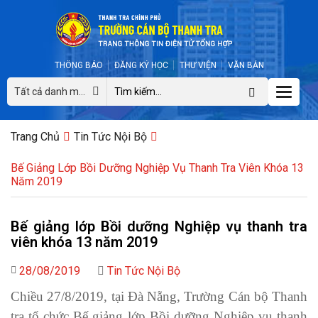
THÔNG BÁO
ĐĂNG KÝ HỌC
THƯ VIỆN
VĂN BẢN
Toggle
Tất cả danh mục
naviga
Trang Chủ
Tin Tức Nội Bộ
Bế Giảng Lớp Bồi Dưỡng Nghiệp Vụ Thanh Tra Viên Khóa 13
Năm 2019
Bế giảng lớp Bồi dưỡng Nghiệp vụ thanh tra
viên khóa 13 năm 2019
28/08/2019
Tin Tức Nội Bộ
Chiều 27/8/2019, tại Đà Nẵng, Trường Cán bộ Thanh
tra tổ chức Bế giảng lớp Bồi dưỡng Nghiệp vụ thanh