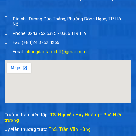
Địa chỉ: Đường Đức Thắng, Phường Đông Ngạc, TP. Hà
Nội
Phone: 0243.752.5385 - 0366.119.119
Fax: (+84)24 3752 4256
Email:
phongdaotaotcbtt@gmail.com
Trưởng ban biên tập:
TS. Nguyễn Huy Hoàng - Phó Hiệu
trưởng
Ủy viên thường trực:
ThS. Trần Văn Hùng